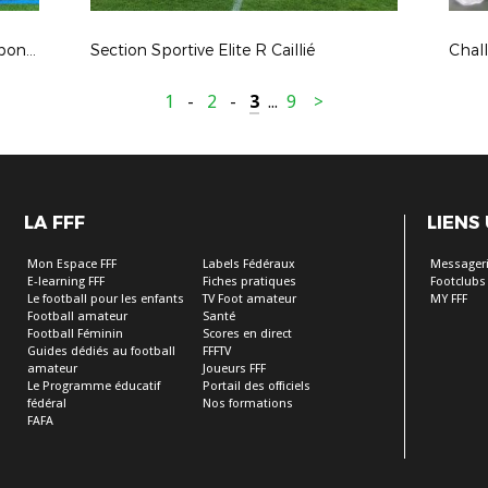
Formation Filière Bénévoles DF Responsables École de Football
Section Sportive Elite R Caillié
Chal
1
-
2
-
3
...
9
>
LA FFF
LIENS
Mon Espace FFF
Labels Fédéraux
Messageri
E-learning FFF
Fiches pratiques
Footclubs
Le football pour les enfants
TV Foot amateur
MY FFF
Football amateur
Santé
Football Féminin
Scores en direct
Guides dédiés au football
FFFTV
amateur
Joueurs FFF
Le Programme éducatif
Portail des officiels
fédéral
Nos formations
FAFA