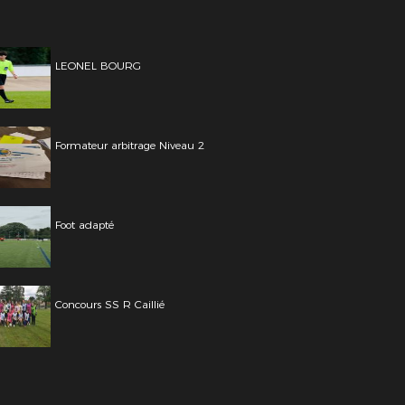
LEONEL BOURG
Formateur arbitrage Niveau 2
Foot adapté
Concours SS R Caillié
Théo DECHAUME Phot