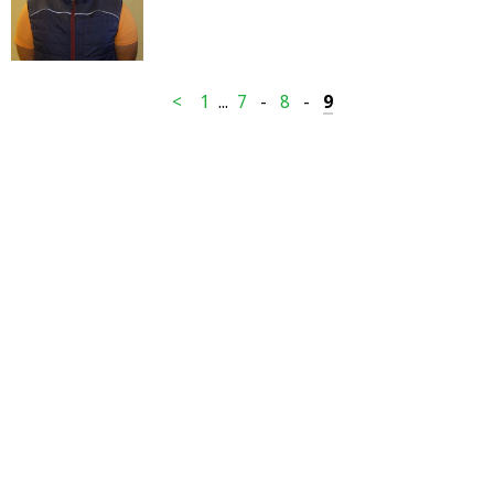
<
1
...
7
-
8
-
9