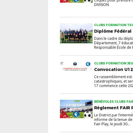
Cliquez pour prendre
DIVISION
CLUBS FORMATION TE
Diplôme Fédéral 
Dans le cadre du déplo
Département, 7 éducat
Responsable École de F
CLUBS FORMATION JE
Convocation U1
Ce rassemblement est 
catastrophiques, et se
17 commence cette 2024-
BÉNÉVOLES CLUBS FAI
Règlement FAIR 
Le District par l’interm
informe de la tenue de
Fair-Play, le jeudi 30...