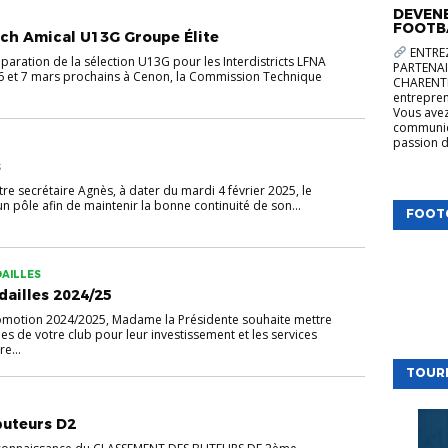
DEVENE
FOOTB
ch Amical U13G Groupe Élite
ENTREZ
paration de la sélection U13G pour les Interdistricts LFNA
PARTENAI
 6 et 7 mars prochains à Cenon, la Commission Technique
CHARENTE
entrepren
Vous avez
communica
passion d
s
tre secrétaire Agnès, à dater du mardi 4 février 2025, le
 un pôle afin de maintenir la bonne continuité de son...
FOOT
AILLES
ailles 2024/25
romotion 2024/2025, Madame la Présidente souhaite mettre
es de votre club pour leur investissement et les services
e...
TOUR
buteurs D2