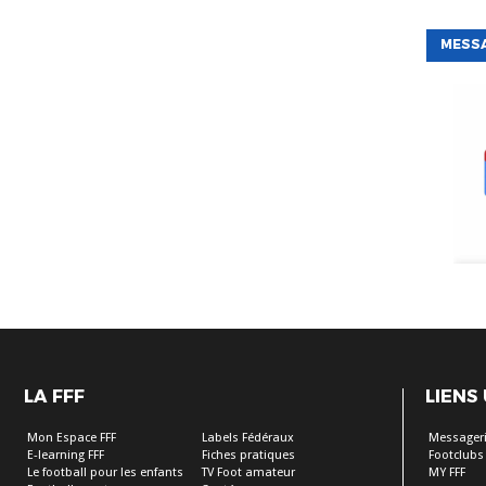
MESS
LA FFF
LIENS
Mon Espace FFF
Labels Fédéraux
Messageri
E-learning FFF
Fiches pratiques
Footclubs
Le football pour les enfants
TV Foot amateur
MY FFF