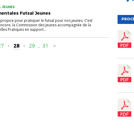
L JEUNES
entales Futsal Jeunes
PROC
 propice pour pratiquer le futsal pour nos jeunes. C’est
encore, la Commission des Jeunes accompagnée de la
les Pratiques en support...
27
-
28
-
29
...
31
>