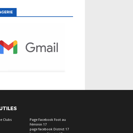
AGERIE
 UTILES
e Clubs
Page Facebook Foot au
Féminin 17
page facebook District 17