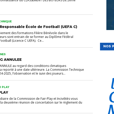
 connaissance du CLASSEMENT DES BUTEURS DE 2ème
CHNIQUE
Responsable École de Football (UEFA C)
iement des formations Filière Bénévole dans le
eurs sont entrain de se former au Diplôme Fédéral
ootball (Licence C UEFA). Ce...
NOS P
UNES
2G ANNULEE
ANNULE au regard des conditions climatiques
ra reporté à une date ultérieure. La Commission Technique
2025, l’observation et le suivi des joueurs...
R PLAY
PLAY
édiaire de la Commission de Fair-Play et Incivilités vous
 la deuxième réunion de concertation sur le règlement du