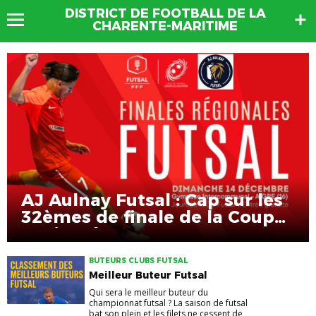
DISTRICT DE FOOTBALL DE LA
CHARENTE-MARITIME
AJ Aulnay Futsal : Cap sur les
32èmes de finale de la Coupe
Nationale !
BUTEURS CLUBS FUTSAL
Meilleur Buteur Futsal
Qui sera le meilleur buteur du
championnat futsal ? La saison de futsal
bat son plein et les filets ne cessent de