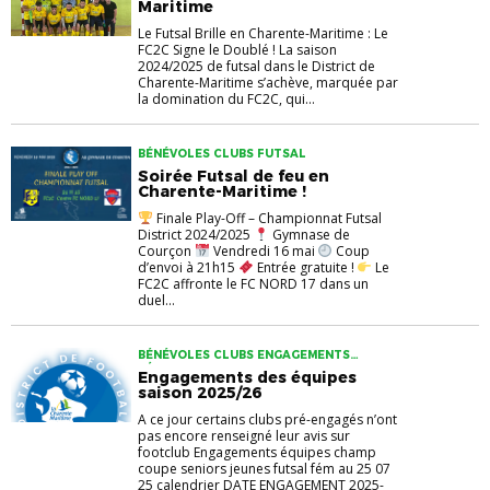
Maritime
Le Futsal Brille en Charente-Maritime : Le
FC2C Signe le Doublé ! La saison
2024/2025 de futsal dans le District de
Charente-Maritime s’achève, marquée par
la domination du FC2C, qui...
BÉNÉVOLES CLUBS FUTSAL
Soirée Futsal de feu en
Charente-Maritime !
Finale Play-Off – Championnat Futsal
District 2024/2025
Gymnase de
Courçon
Vendredi 16 mai
Coup
d’envoi à 21h15
Entrée gratuite !
Le
FC2C affronte le FC NORD 17 dans un
duel...
BÉNÉVOLES CLUBS ENGAGEMENTS
FÉMININES FUTSAL JEUNES SENIORS
Engagements des équipes
saison 2025/26
A ce jour certains clubs pré-engagés n’ont
pas encore renseigné leur avis sur
footclub Engagements équipes champ
coupe seniors jeunes futsal fém au 25 07
25 calendrier DATE ENGAGEMENT 2025-