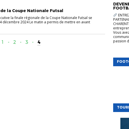
DEVENE
FOOTB
 de la Coupe Nationale Futsal
ENTREZ
utive la finale régionale de la Coupe Nationale Futsal se
PARTENAI
14 décembre 2024 Le matin a permis de mettre en avant
CHARENTE
entrepren
Vous avez
communica
passion d
1
-
2
-
3
-
4
FOOT
TOUR