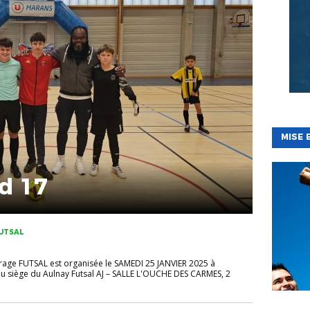
MISE 
d 17
FUTSAL
trage FUTSAL est organisée le SAMEDI 25 JANVIER 2025 à
au siège du Aulnay Futsal AJ – SALLE L'OUCHE DES CARMES, 2
BÉNÉVOL