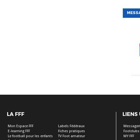
MESS
LA FFF
LIENS
Mon Espace FFF
Labels Fédéraux
Messageri
E-learning FFF
Fiches pratiques
Footclubs
Le football pour les enfants
TV Foot amateur
MY FFF