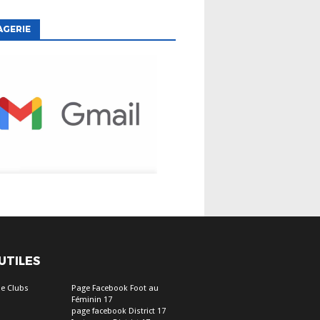
AGERIE
 UTILES
e Clubs
Page Facebook Foot au
Féminin 17
page facebook District 17