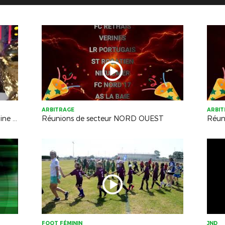
ARBITRAGE
ARBI
Journée des Bénévoles à Clairefontaine avril 2024
Réunions de secteur NORD OUEST
Réun
FOOT FÉMININ
JND