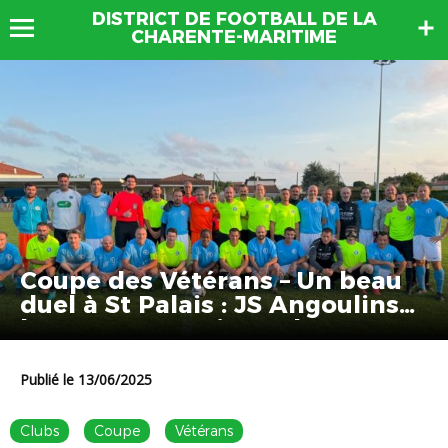
DISTRICT DE FOOTBALL DE LA
CHARENTE-MARITIME
Coupe des Vétérans – Un beau
duel à St Palais : JS Angoulins
l’emporte aux tirs au but
Publié le 13/06/2025
Clubs
Coupe
Vétérans