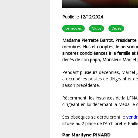
Publié le 12/12/2024
bénévoles
Clubs
Décès
Madame Pierrette Barrot, Présidente du District Charente-Maritime ainsi que tous les
membres élus et cooptés, le personnel
sincères condoléances à la famille e
décès de son papa,
Monsieur Marcel
Pendant plusieurs décennies, Marcel JAUNEAU a d’abord été joueur depuis son enfance, puis
a occupé les postes de dirigeant et d
saison précédente.
Récemment, les instances de la LFNA ont rendu hommage à sa carrière de sportif et de
dirigeant en lui décernant la Médaille 
Ses obsèques se dérouleront le
vendr
située au 2 place de l’Archiprêtre Paill
Par
Marilyne
PINARD