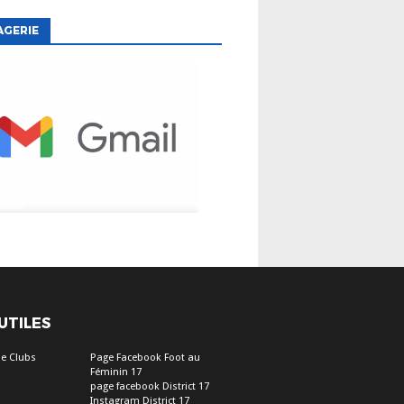
AGERIE
 UTILES
e Clubs
Page Facebook Foot au
Féminin 17
page facebook District 17
Instagram District 17