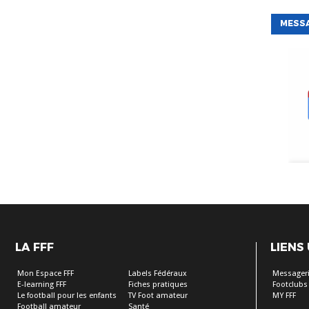
MESS
LA FFF
LIENS
Mon Espace FFF
Labels Fédéraux
Messageri
E-learning FFF
Fiches pratiques
Footclubs
Le football pour les enfants
TV Foot amateur
MY FFF
Football amateur
Santé