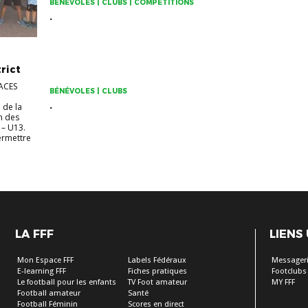
BÉNÉVOLES | CLUBS | COMPÉTITIONS
.
rict
ACES
BÉNÉVOLES | CLUBS
.
 de la
n des
 – U13.
permettre
LA FFF
LIENS
Mon Espace FFF
Labels Fédéraux
Messageri
E-learning FFF
Fiches pratiques
Footclubs
Le football pour les enfants
TV Foot amateur
MY FFF
Football amateur
Santé
Football Féminin
Scores en direct