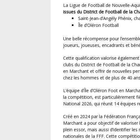
La Ligue de Football de Nouvelle-Aqu
issues du District de Football de la C
Saint-Jean-d’Angély Phénix, ch
Île d’Oléron Football
Une belle récompense pour l’ensemble du travail accompli tout au long de la saison par les
joueurs, joueuses, encadrants et bén
Cette qualification valorise également l’engagement mené depuis plusieurs années par les
clubs du District de Football de la Ch
en Marchant et offrir de nouvelles pe
chez les hommes et de plus de 40 an
L’équipe d’Île d’Oléron Foot en Marchant, récemment repêchée pour compléter le plateau de
la compétition, est particulièrement fi
National 2026, qui réunit 14 équipes r
Créé en 2024 par la Fédération Française de Football, le Challenge National de Foot en
Marchant a pour objectif de valoriser 
plein essor, mais aussi d’identifier le
nationales de la FFF. Cette compétiti