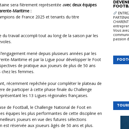
DEVENE
itaine sera fièrement représentée a
vec deux équipes
FOOTB
harente-Maritime :
ENTREZ
ampions de France 2025 et tenants du titre
PARTENAI
CHARENTE
entrepren
Vous avez
communica
passion d
évoles.
arente-Maritime et par la Ligue pour développer le Foot
FOOT
rspectives de pratique aux joueurs de plus de 50 ans
s chez les femmes.
ère de participer à cette phase finale du Challenge
eprésentant les 13 Ligues régionales françaises.
TOUR
les équipes les plus performantes de cette discipline en
s meilleurs joueurs en vue des futures sélections
on est réservée aux joueurs âgés de 50 ans et plus.