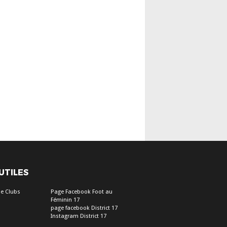
 UTILES
e Clubs
Page Facebook Foot au
Féminin 17
page facebook District 17
Instagram District 17