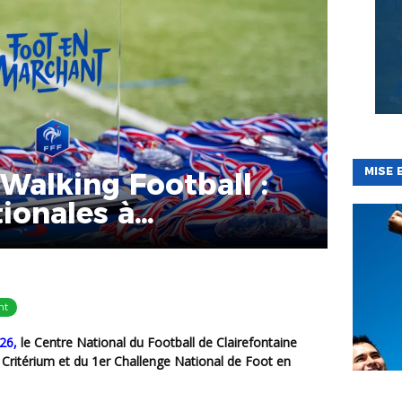
MISE 
Walking Football :
tionales à
e
nt
26,
le Centre National du Football de Clairefontaine
2ᵉ Critérium et du 1er Challenge National de Foot en
BÉNÉVOL