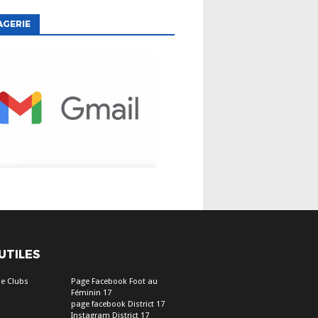
AGERIE
 UTILES
e Clubs
Page Facebook Foot au
Féminin 17
page facebook District 17
Instagram District 17