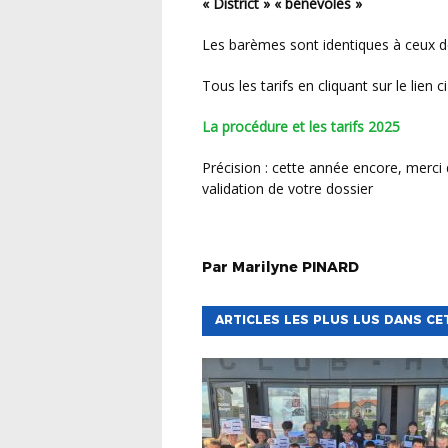
« District » « bénévoles »
Les barèmes sont identiques à ceux d
Tous les tarifs en cliquant sur le lien c
La procédure et les tarifs 2025
Précision : cette année encore, merci de nous faire une copie de votre carte grise pour la
validation de votre dossier
Par
Marilyne
PINARD
ARTICLES LES PLUS LUS DANS CE