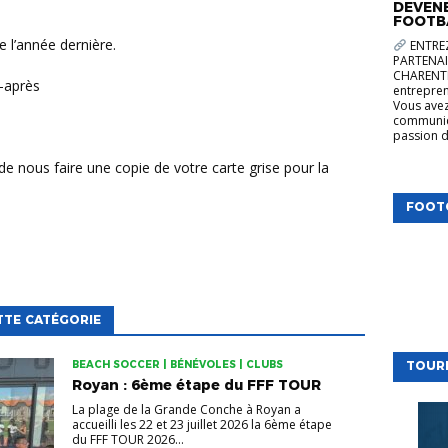
DEVENE
FOOTB
e l’année dernière.
ENTREZ
PARTENAI
CHARENTE
i-après
entrepren
Vous avez
communica
passion d
FOOT
TTE CATÉGORIE
TOUR
BEACH SOCCER | BÉNÉVOLES | CLUBS
Royan : 6ème étape du FFF TOUR
La plage de la Grande Conche à Royan a
accueilli les 22 et 23 juillet 2026 la 6ème étape
du FFF TOUR 2026...