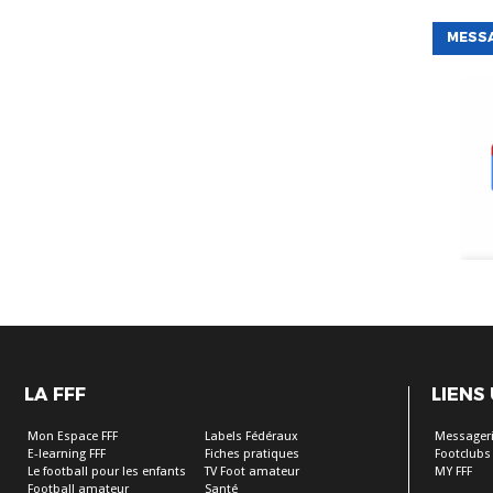
MESS
LA FFF
LIENS
Mon Espace FFF
Labels Fédéraux
Messageri
E-learning FFF
Fiches pratiques
Footclubs
Le football pour les enfants
TV Foot amateur
MY FFF
Football amateur
Santé