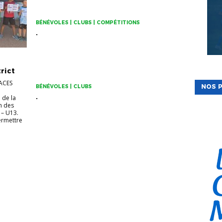
BÉNÉVOLES | CLUBS | COMPÉTITIONS
.
rict
ACES
NOS P
BÉNÉVOLES | CLUBS
.
 de la
n des
 – U13.
permettre