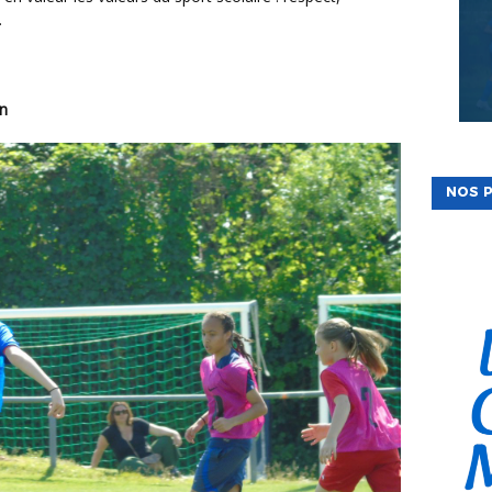
.
on
NOS P