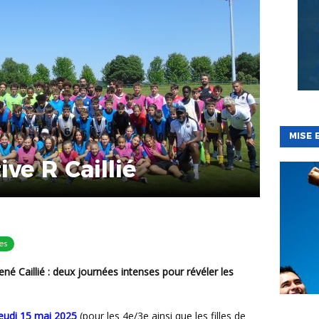
MISE 
ve R Caillié
es
BÉNÉVOL
eudi 15 mai 2025
(pour les 4e/3e ainsi que les filles de