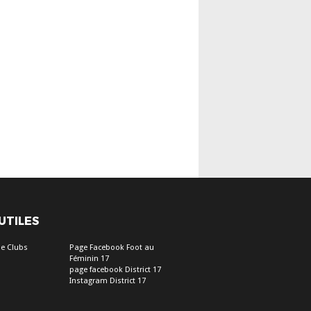
 UTILES
e Clubs
Page Facebook Foot au
Féminin 17
page facebook District 17
Instagram District 17