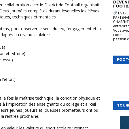
DEVENE
 en collaboration avec le District de Football organisait
FOOTB
. Deux journées complètes durant lesquelles les élèves
ENTREZ
siques, techniques et mentales.
PARTENAI
CHARENTE
entrepren
Vous avez
daptés au niveau scolaire :
communica
passion d
ue)
ion et rythme)
 vitesse)
FOOT
l’effort)
e à l’implication des enseignants du collège et à l’œil
TOUR
usieurs jeunes joueurs et joueuses prometteurs ont pu
 la rentrée prochaine.