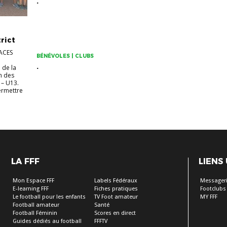
.
rict
ACES
BÉNÉVOLES | CLUBS
.
 de la
n des
 – U13.
permettre
LA FFF
LIENS
Mon Espace FFF
Labels Fédéraux
Messageri
E-learning FFF
Fiches pratiques
Footclubs
Le football pour les enfants
TV Foot amateur
MY FFF
Football amateur
Santé
Football Féminin
Scores en direct
Guides dédiés au football
FFFTV