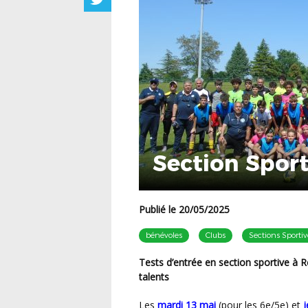
Section Sporti
Publié le 20/05/2025
bénévoles
Clubs
Sections Sportiv
Tests d’entrée en section sportive à René Caillié : deux journées intenses pour révéler les
talents
Les
mardi 13 mai
(pour les 6e/5e) et
j