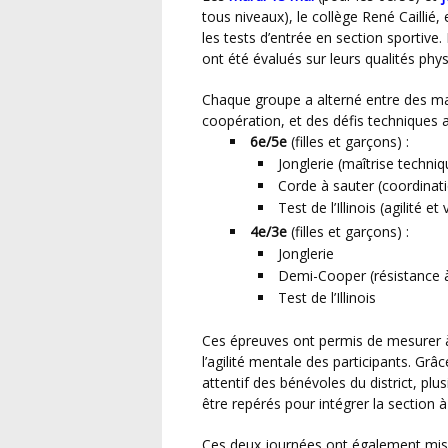
tous niveaux), le collège René Caillié,
les tests d’entrée en section sportive
ont été évalués sur leurs qualités phy
Chaque groupe a alterné entre des matchs, pour observer le sens du jeu, l’engagement et la
coopération, et des défis techniques a
6e/5e
(filles et garçons) :
Jonglerie (maîtrise techniq
Corde à sauter (coordinat
Test de l’Illinois (agilité et
4e/3e
(filles et garçons) :
Jonglerie
Demi-Cooper (résistance à 
Test de l’Illinois
Ces épreuves ont permis de mesurer à la fois la maîtrise technique, la condition physique et
l’agilité mentale des participants. Grâc
attentif des bénévoles du district, pl
être repérés pour intégrer la section à
Ces deux journées ont également mis en valeur les valeurs du sport scolaire : respect,