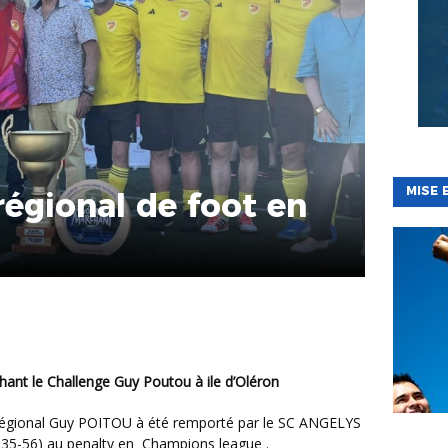
MISE 
régional de foot en
chant le Challenge Guy Poutou à ile d’Oléron
BÉNÉVOL
-35-56) au penalty en Champions league .