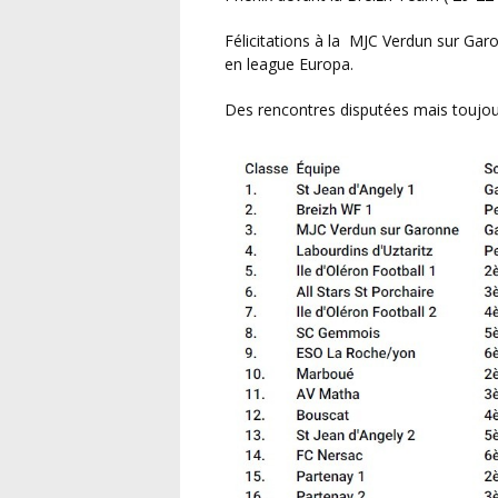
Félicitations à la MJC Verdun sur Garon (82) qui s’impose contre les Labourdins d’Ustaritz. (64)
en league Europa.
Des rencontres disputées mais toujour