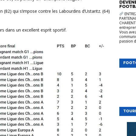
DEVENE
FOOTB
ENTREZ
PARTENAI
CHARENTE
entrepren
s dans un excellent esprit sportif.
Vous avez
communica
passion d
FOOT
TOUR