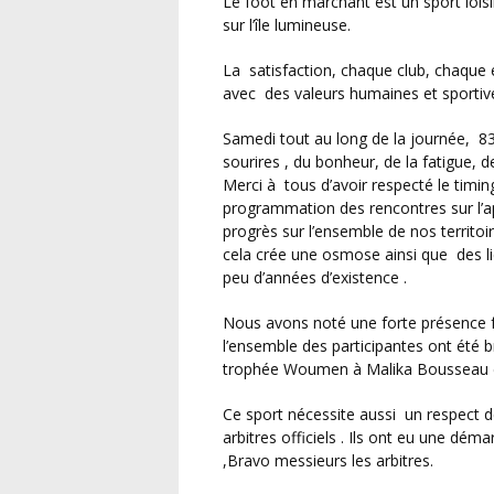
Le foot en marchant est un sport loisir et santé , nous avons partagé un bon moment festif
sur l’île lumineuse.
La satisfaction, chaque club, chaque équipe progresse, se structure , s’organise, s’implique
avec des valeurs humaines et sportiv
Samedi tout au long de la journée, 83 matchs se sont déroulés; malgré la chaleur, des
sourires , du bonheur, de la fatigue, 
Merci à tous d’avoir respecté le timin
programmation des rencontres sur l’a
progrès sur l’ensemble de nos territoi
cela crée une osmose ainsi que des lie
peu d’années d’existence .
Nous avons noté une forte présence féminine cette année et tenons à souligner que
l’ensemble des participantes ont été b
trophée Woumen à Malika Bousseau et
Ce sport nécessite aussi un respect des règles, beaucoup ont apprécié la présence de 4
arbitres officiels . Ils ont eu une d
,Bravo messieurs les arbitres.