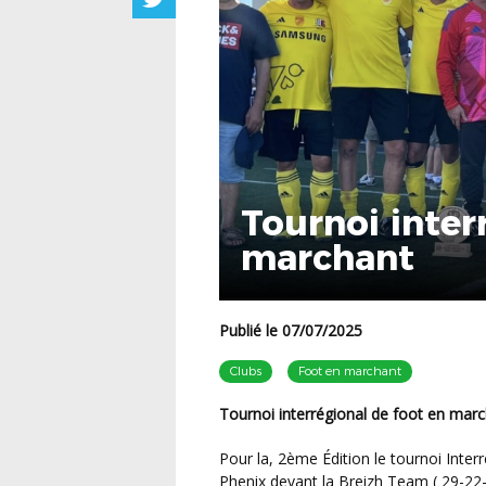
Tournoi inter
marchant
Publié le 07/07/2025
Clubs
Foot en marchant
Tournoi interrégional de foot en mar
Pour la, 2ème Édition le tournoi Interrégional Guy POITOU à été remporté par le SC ANGELYS
Phenix devant la Breizh Team ( 29-22