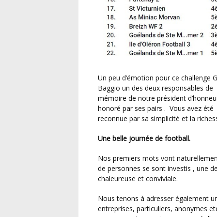
Un peu d’émotion pour ce challenge Guy Poitou 2025. Une excellente initiative de Jeannot
Baggio un des deux responsables de l
mémoire de notre président d’honneur .
honoré par ses pairs . Vous avez été
reconnue par sa simplicité et la riche
Une belle journée de football.
Nos premiers mots vont naturellement à l’ensemble de nos bénévoles très actifs. Beaucoup
de personnes se sont investis , une d
chaleureuse et conviviale.
Nous tenons à adresser également un grand merci à nos généreux donateurs ; commerçants,
entreprises, particuliers, anonymes et