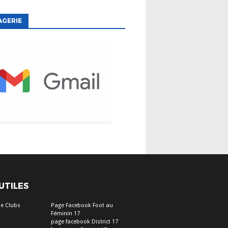
AGERIE
 UTILES
e Clubs
Page Facebook Foot au
Féminin 17
page facebook District 17