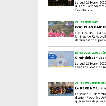
Le jeudi 26 février 202
du Foot. La fondatrice
Yasmine, et...
CLUBS FÉMININES
FOCUS AS BAIE F
FOCUS AS BAIE FÉMININE
féminine de R2 Nouvell
détermination et passion
BÉNÉVOLES CLUBS FÉM
Ciné-débat – Les
Le jeudi 26 février 202
Reines du Foot. Un film
CLUBS EVÉNEMENT FÉM
Le PERE NOEL ai
Ce samedi 13 décembre 
district 17 pour les U6
quarantaine de jeunes fi