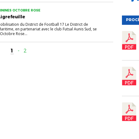
ININES OCTOBRE ROSE
igrefeuille
PROC
ilisation du District de Football 17 Le District de
ritime, en partenariat avec le club Futsal Aunis Sud, se
’Octobre Rose...
1
-
2