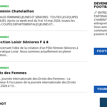
DEVENE
FOOTB
ININES
minin Chatelaillon
ENTREZ
PARTENAI
ES FEMININES JEUNES ET SENIORES : TOUTES LES EQUIPES
CHARENTE
ES. Après ce week-end du 9 et 10 mai 2026, toutes les
entrepren
s COUPES DEPARTEMENTALES JEUNES ET...
Vous avez
communica
passion d
ININES
ction Loisir Séniores F à 8
ncernant l'idée de la création d'un Pôle Féminin Séniores à
FOOT
pratique Loisir. Nous sommes actuellement en pleine
tion...
ININES
its des Femmes
ournée Internationale des Droits des Femmes – Le
nneur À l’occasion de la Journée internationale des Droits
2026 à 13...
TOUR
OOT